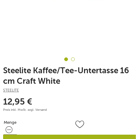
Steelite Kaffee/Tee-Untertasse 16
cm Craft White
STEELITE
12,95
€
Preis inkl. MwSt. zzgl.
Versand
Menge
Menge