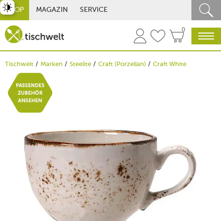
st umschalten
SHOP
MAGAZIN
SERVICE
0
Tischwelt
Marken
Steelite
Craft (Porzellan)
Craft White