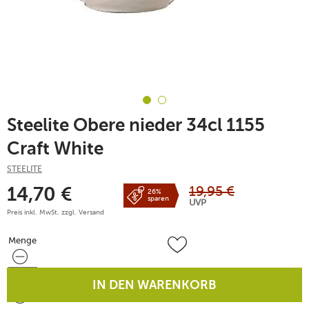
Steelite Obere nieder 34cl 1155
Craft White
STEELITE
19,95
€
14,70
€
26%
sparen
UVP
Preis inkl. MwSt. zzgl.
Versand
Menge
Menge
IN DEN WARENKORB