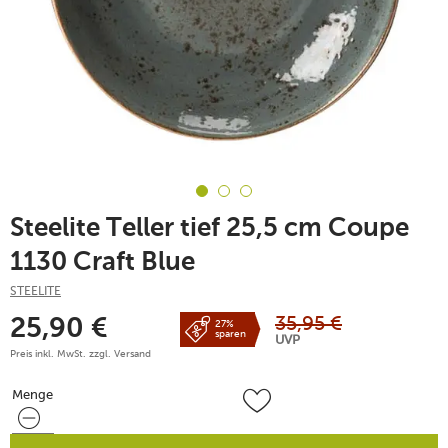
Steelite Teller tief 25,5 cm Coupe
1130 Craft Blue
STEELITE
35,95
€
25,90
€
27%
sparen
UVP
Preis inkl. MwSt. zzgl.
Versand
Menge
Menge