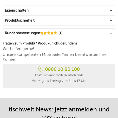
zum Servieren von Salaten, Suppen, Pasta und vielen
anderen Speisen
Eigenschaften
mit anderen Farben und Formen der Craft Kollektion
kombinierbar
Produktsicherheit
spülmaschinengeeignet
Kundenbewertungen
(1)
Fragen zum Produkt? Produkt nicht gefunden?
Wir helfen gerne!
Unsere kompetenten Mitarbeiter*innen beantworten Ihre
Fragen!
0800 10 80 100
kostenlos innerhalb Deutschlands
Montag bis Freitag von 8 bis 17 Uhr
tischwelt News: jetzt anmelden und
10% sichern!