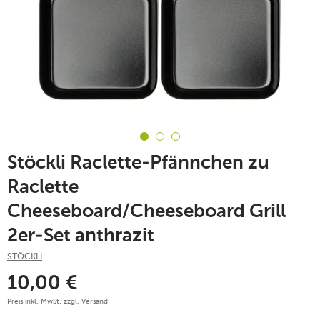
Stöckli Raclette-Pfännchen zu
Raclette
Cheeseboard/Cheeseboard Grill
2er-Set anthrazit
STÖCKLI
10,00
€
Preis inkl. MwSt. zzgl.
Versand