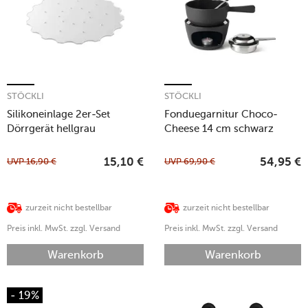
STÖCKLI
STÖCKLI
Silikoneinlage 2er-Set
Fonduegarnitur Choco-
Dörrgerät hellgrau
Cheese 14 cm schwarz
UVP
16,90
€
UVP
69,90
€
15,10
€
54,95
€
zurzeit nicht bestellbar
zurzeit nicht bestellbar
Preis inkl. MwSt. zzgl. Versand
Preis inkl. MwSt. zzgl. Versand
Warenkorb
Warenkorb
- 19%