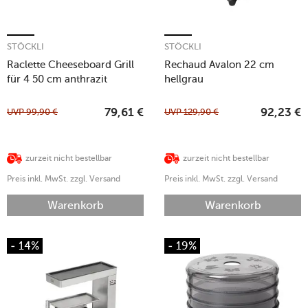
STÖCKLI
STÖCKLI
Raclette Cheeseboard Grill
Rechaud Avalon 22 cm
für 4 50 cm anthrazit
hellgrau
UVP
99,90
€
UVP
129,90
€
79,61
€
92,23
€
zurzeit nicht bestellbar
zurzeit nicht bestellbar
Preis inkl. MwSt. zzgl. Versand
Preis inkl. MwSt. zzgl. Versand
Warenkorb
Warenkorb
- 14%
- 19%