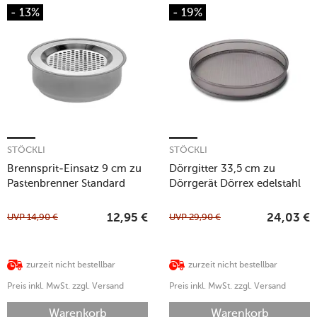
- 13%
- 19%
STÖCKLI
STÖCKLI
Brennsprit-Einsatz 9 cm zu
Dörrgitter 33,5 cm zu
Pastenbrenner Standard
Dörrgerät Dörrex edelstahl
inox
UVP
14,90
€
UVP
29,90
€
12,95
€
24,03
€
zurzeit nicht bestellbar
zurzeit nicht bestellbar
Preis inkl. MwSt. zzgl. Versand
Preis inkl. MwSt. zzgl. Versand
Warenkorb
Warenkorb