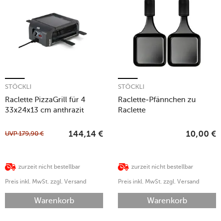
STÖCKLI
STÖCKLI
Raclette PizzaGrill für 4
Raclette-Pfännchen zu
33x24x13 cm anthrazit
Raclette
Cheeseboard/Cheeseboard
Grill 2er-Set anthrazit
UVP
179,90
€
144,14
€
10,00
€
zurzeit nicht bestellbar
zurzeit nicht bestellbar
Preis inkl. MwSt. zzgl. Versand
Preis inkl. MwSt. zzgl. Versand
Warenkorb
Warenkorb