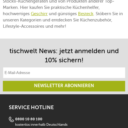
Stöckli-Küchengeräten und von Produkten anderer Top-
Marken. Hier kaufen Sie praktische Küchenhelfer,
hochwertiges
Geschirr
und günstiges
Besteck
. Stöbern Sie in
unseren Kategorien und entdecken Sie Küchenzubehör,
Lifestyle-Accessoires und mehr!
tischwelt News: jetzt anmelden und
10% sichern!
E-Mail-Adresse eintragen
NEWSLETTER ABONNIEREN
SERVICE HOTLINE
0800 10 80 100
kostenlos innerhalb Deutschlands