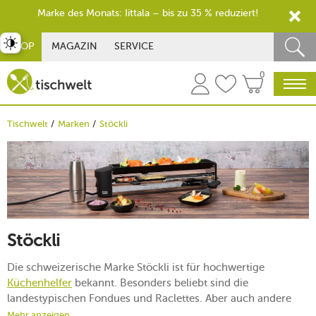
Marke des Monats: Iittala – bis zu 35 % reduziert!
st umschalten
SHOP
MAGAZIN
SERVICE
0
Tischwelt
Marken
Stöckli
Stöckli
Die schweizerische Marke Stöckli ist für hochwertige
Küchenhelfer
bekannt. Besonders beliebt sind die
landestypischen Fondues und Raclettes. Aber auch andere
praktische Küchengeräte stammen aus dem Haus Stöckli. Die
Mehr anzeigen