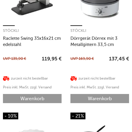
STÖCKLI
STÖCKLI
Raclette Swing 35x16x21 cm
Dörrgerät Dörrex mit 3
edelstahl
Metallgittern 33,5 cm
hellgrau
UVP
139,90
€
UVP
169,90
€
119,95
€
137,45
€
zurzeit nicht bestellbar
zurzeit nicht bestellbar
Preis inkl. MwSt. zzgl. Versand
Preis inkl. MwSt. zzgl. Versand
Warenkorb
Warenkorb
- 10%
- 21%