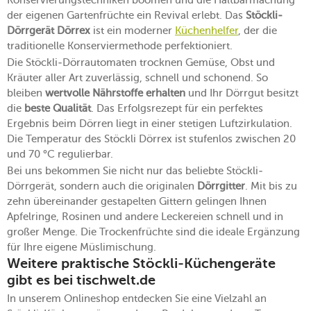
Konservierungstechniken boomen und die Haltbarmachung
der eigenen Gartenfrüchte ein Revival erlebt. Das
Stöckli-
Dörrgerät Dörrex
ist ein moderner
Küchenhelfer
, der die
traditionelle Konserviermethode perfektioniert.
Die Stöckli-Dörrautomaten trocknen Gemüse, Obst und
Kräuter aller Art zuverlässig, schnell und schonend. So
bleiben
wertvolle Nährstoffe erhalten
und Ihr Dörrgut besitzt
die
beste Qualität
. Das Erfolgsrezept für ein perfektes
Ergebnis beim Dörren liegt in einer stetigen Luftzirkulation.
Die Temperatur des Stöckli Dörrex ist stufenlos zwischen 20
und 70 °C regulierbar.
Bei uns bekommen Sie nicht nur das beliebte Stöckli-
Dörrgerät, sondern auch die originalen
Dörrgitter
. Mit bis zu
zehn übereinander gestapelten Gittern gelingen Ihnen
Apfelringe, Rosinen und andere Leckereien schnell und in
großer Menge. Die Trockenfrüchte sind die ideale Ergänzung
für Ihre eigene Müslimischung.
Weitere praktische Stöckli-Küchengeräte
gibt es bei tischwelt.de
In unserem Onlineshop entdecken Sie eine Vielzahl an