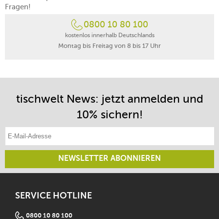
Fragen!
0800 10 80 100
kostenlos innerhalb Deutschlands
Montag bis Freitag von 8 bis 17 Uhr
tischwelt News: jetzt anmelden und
10% sichern!
E-Mail-Adresse eintragen
NEWSLETTER ABONNIEREN
SERVICE HOTLINE
0800 10 80 100