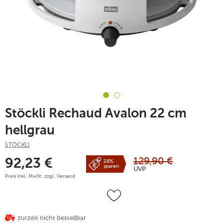
Stöckli Rechaud Avalon 22 cm
hellgrau
STÖCKLI
129,90
€
92,23
€
28%
sparen
UVP
Preis inkl. MwSt. zzgl.
Versand
zurzeit nicht bestellbar