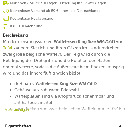
Nur noch 2 Stück auf Lager - Lieferung in 1-2 Werktagen
Kostenloser Versand ab 59 € innerhalb Deutschlands
Kostenloser Rückversand
Kauf auf Rechnung
Beschreibung
Mit dem leistungsstarken
Waffeleisen King Size WM756D
von
Tefal
zaubern Sie sich und Ihren Gästen im Handumdrehen
zwei große belgische Waffeln. Der Teig wird durch die
Betätigung des Drehgriffs und die Rotation der Platten
optimal verteilt, sodass die Außenseite beim Backen knusprig
wird und das Innere fluffig weich bleibt.
drehbares
Waffeleisen King Size WM756D
Gehäuse aus robustem Edelstahl
Waffelplatten sind via Knopfdruck abnehmbar und
antihaftbeschichtet
zum Backen von zwei belgischen Waffeln mit je 10x16,5
Mehr anzeigen
cm
für ein knusperkrosses Braun
Eigenschaften
mit praktischem Temperaturregler für optimale