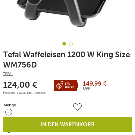
Tefal Waffeleisen 1200 W King Size
WM756D
TEFAL
149,99
€
124,00
€
17%
sparen
UVP
Preis inkl. MwSt. zzgl.
Versand
Menge
Menge
IN DEN WARENKORB