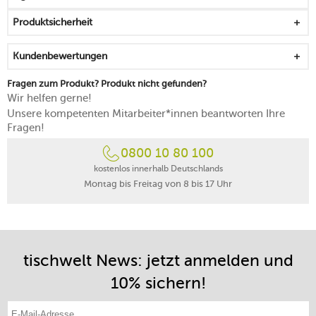
Ergebnisse
Produktsicherheit
Drehgriff macht ein leichtes Wenden möglich
lässt sich nutzerfreundlich über den Ein- und
Kundenbewertungen
Ausschalter betätigen
Leuchte ermöglicht die Kontrolle der Temperatur
Fragen zum Produkt? Produkt nicht gefunden?
Griff lässt sich einklappen und ist wärmeisoliert
Wir helfen gerne!
Auffangplatte verhindert Teigflecken und fängt
Unsere kompetenten Mitarbeiter*innen beantworten Ihre
überschüssigen Teig auf
Fragen!
leichte Reinigung der Platten in der Spülmaschine
0800 10 80 100
15 Jahre Reparierbarkeit
kostenlos innerhalb Deutschlands
Montag bis Freitag von 8 bis 17 Uhr
tischwelt News: jetzt anmelden und
10% sichern!
E-Mail-Adresse eintragen