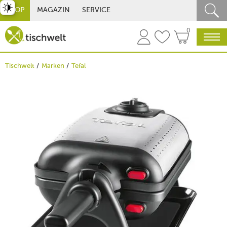
st umschalten
SHOP
MAGAZIN
SERVICE
0
Tischwelt
Marken
Tefal