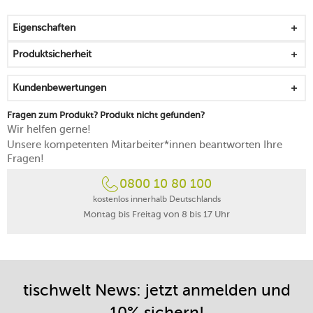
ideal für Frühstück und Brunch, Kuchengenuss und
Dessert-Variationen
Eigenschaften
zeitlos klassisch, schlicht, elegant und vielseitig
kombinierbar
Produktsicherheit
spülmaschinenfest
mikrowellengeeignet
Kundenbewertungen
Fragen zum Produkt? Produkt nicht gefunden?
Wir helfen gerne!
Unsere kompetenten Mitarbeiter*innen beantworten Ihre
Fragen!
0800 10 80 100
kostenlos innerhalb Deutschlands
Montag bis Freitag von 8 bis 17 Uhr
tischwelt News: jetzt anmelden und
10% sichern!