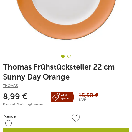
Thomas Frühstücksteller 22 cm
Sunny Day Orange
THOMAS
15,50
€
8,99
€
42%
sparen
UVP
Preis inkl. MwSt. zzgl.
Versand
Menge
Menge