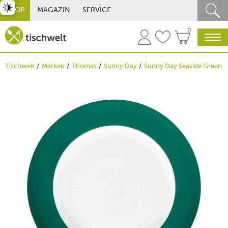
st umschalten
SHOP
MAGAZIN
SERVICE
0
Tischwelt
Marken
Thomas
Sunny Day
Sunny Day Seaside Green