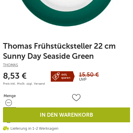
Thomas Frühstücksteller 22 cm
Sunny Day Seaside Green
THOMAS
15,50
€
8,53
€
44%
sparen
UVP
Preis inkl. MwSt. zzgl.
Versand
Menge
Menge
IN DEN WARENKORB
Lieferung in 1-2 Werktagen