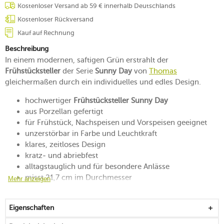
Kostenloser Versand ab 59 € innerhalb Deutschlands
Kostenloser Rückversand
Kauf auf Rechnung
Beschreibung
In einem modernen, saftigen Grün erstrahlt der
Frühstücksteller
der Serie
Sunny Day
von
Thomas
gleichermaßen durch ein individuelles und edles Design.
hochwertiger
Frühstücksteller Sunny Day
aus Porzellan gefertigt
für Frühstück, Nachspeisen und Vorspeisen geeignet
unzerstörbar in Farbe und Leuchtkraft
klares, zeitloses Design
kratz- und abriebfest
alltagstauglich und für besondere Anlässe
misst 21,7 cm im Durchmesser
Mehr anzeigen
spülmaschinengeeignet
mikrowellensicher
Eigenschaften
in verschiedenen Ausführungen erhältlich
ideal in Kombination mit weiteren Artikeln der Serie