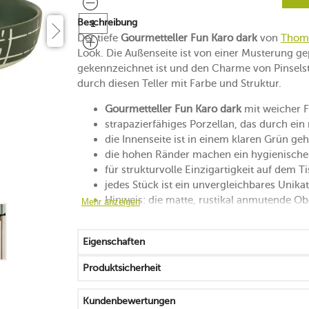
Beschreibung
Der tiefe
Gourmetteller Fun Karo dark
von
Thom
Look. Die Außenseite ist von einer Musterung ge
gekennzeichnet ist und den Charme von Pinselstr
durch diesen Teller mit Farbe und Struktur.
Gourmetteller Fun Karo dark
mit weicher 
strapazierfähiges Porzellan, das durch ein
die Innenseite ist in einem klaren Grün geh
die hohen Ränder machen ein hygienisch
für strukturvolle Einzigartigkeit auf dem T
jedes Stück ist ein unvergleichbares Unikat
Hinweis: die matte, rustikal anmutende Ober
Mehr anzeigen
Oberflächen
mikrowellengeeignet
Eigenschaften
spülmaschinenfest
Produktsicherheit
Kundenbewertungen