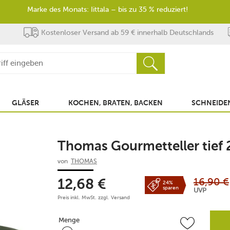
Marke des Monats: Iittala – bis zu 35 % reduziert!
Kostenloser Versand ab 59 € innerhalb Deutschlands
GLÄSER
KOCHEN, BRATEN, BACKEN
SCHNEIDEN
Thomas Gourmetteller tief 
von
THOMAS
16,90
€
12,68
€
24%
sparen
UVP
Preis inkl. MwSt. zzgl.
Versand
Menge
Menge