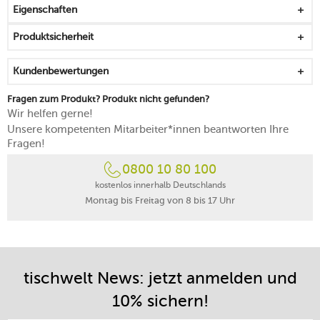
Eigenschaften
griffig, stapelbar und widerstandsfähig
filigrane Sprenkel und Farbvariationen entstehen durch
Produktsicherheit
die spezielle Brenn- und Glasurtechnik
jedes Stück ist ein Unikat
Kundenbewertungen
Hinweis: raue, rustikal anmutende Oberflächen sind
anfälliger für Besteckabrieb als glatte Oberflächen
Fragen zum Produkt? Produkt nicht gefunden?
mikrowellengeeignet
Wir helfen gerne!
spülmaschinenfest
Unsere kompetenten Mitarbeiter*innen beantworten Ihre
Fragen!
0800 10 80 100
kostenlos innerhalb Deutschlands
Montag bis Freitag von 8 bis 17 Uhr
tischwelt News: jetzt anmelden und
10% sichern!