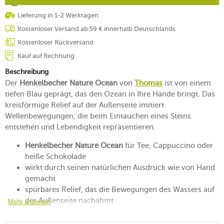
Lieferung in 1-2 Werktagen
Kostenloser Versand ab 59 € innerhalb Deutschlands
Kostenloser Rückversand
Kauf auf Rechnung
Beschreibung
Der
Henkelbecher Nature Ocean
von
Thomas
ist von einem
tiefen Blau geprägt, das den Ozean in Ihre Hände bringt. Das
kreisförmige Relief auf der Außenseite imitiert
Wellenbewegungen, die beim Eintauchen eines Steins
entstehen und Lebendigkeit repräsentieren.
Henkelbecher Nature Ocean
für Tee, Cappuccino oder
heiße Schokolade
wirkt durch seinen natürlichen Ausdruck wie von Hand
gemacht
spürbares Relief, das die Bewegungen des Wassers auf
der Außenseite nachahmt
Mehr anzeigen
lässt sich an seinem großen Henkel gut greifen
bringt die Stärke und die Kraft des Ozeans auf Ihre Tafel