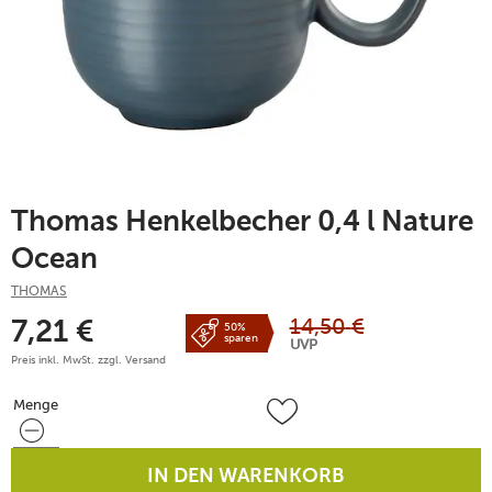
Thomas Henkelbecher 0,4 l Nature
Ocean
THOMAS
14,50
€
7,21
€
50%
sparen
UVP
Preis inkl. MwSt. zzgl.
Versand
Menge
Menge
IN DEN WARENKORB