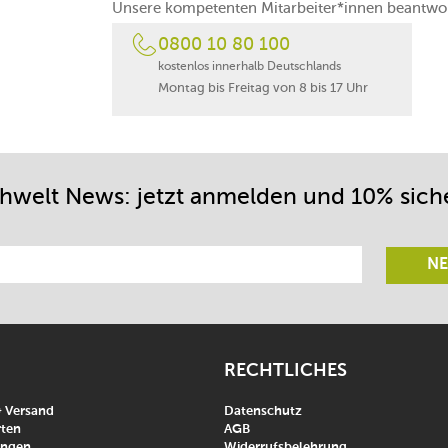
Unsere kompetenten Mitarbeiter*innen beantwor
0800 10 80 100
kostenlos innerhalb Deutschlands
Montag bis Freitag von 8 bis 17 Uhr
chwelt News: jetzt anmelden und 10% sich
NE
RECHTLICHES
& Versand
Datenschutz
ten
AGB
ungen
Widerrufsbelehrung