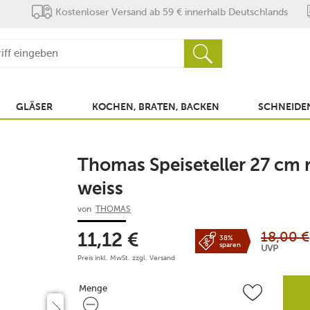
Kostenloser Versand ab 59 € innerhalb Deutschlands
GLÄSER
KOCHEN, BRATEN, BACKEN
SCHNEIDEN
Thomas Speiseteller 27 cm 
weiss
von
THOMAS
18,00
€
11,12
€
38%
sparen
UVP
Preis inkl. MwSt. zzgl.
Versand
Menge
Menge