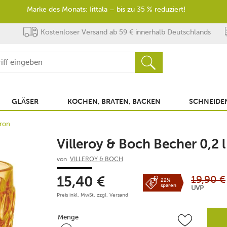
Marke des Monats: Iittala – bis zu 35 % reduziert!
Kostenloser Versand ab 59 € innerhalb Deutschlands
GLÄSER
KOCHEN, BRATEN, BACKEN
SCHNEIDEN
fron
Villeroy & Boch Becher 0,2 
von
VILLEROY & BOCH
19,90
€
15,40
€
22%
sparen
UVP
Preis inkl. MwSt. zzgl.
Versand
Menge
Menge