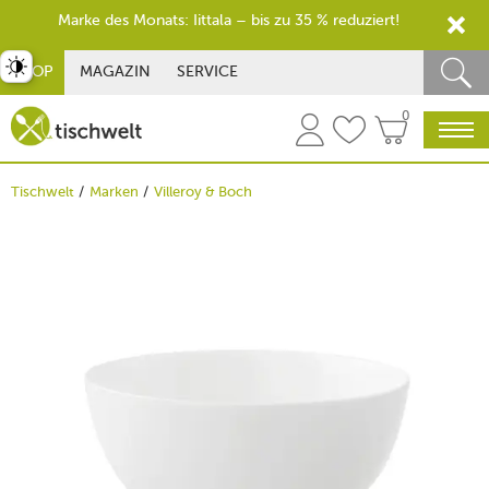
Marke des Monats: Iittala – bis zu 35 % reduziert!
st umschalten
SHOP
MAGAZIN
SERVICE
0
Tischwelt
Marken
Villeroy & Boch