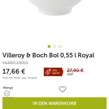
Villeroy & Boch Bol 0,55 l Royal
VILLEROY & BOCH
27,90
€
17,66
€
36%
sparen
UVP
Preis inkl. MwSt. zzgl.
Versand
Menge
Menge
IN DEN WARENKORB