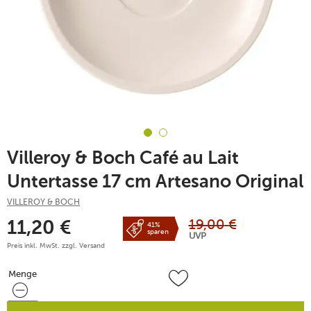
Villeroy & Boch Café au Lait
Untertasse 17 cm Artesano Original
VILLEROY & BOCH
19,00
€
11,20
€
41%
sparen
UVP
Preis inkl. MwSt. zzgl.
Versand
Menge
Menge