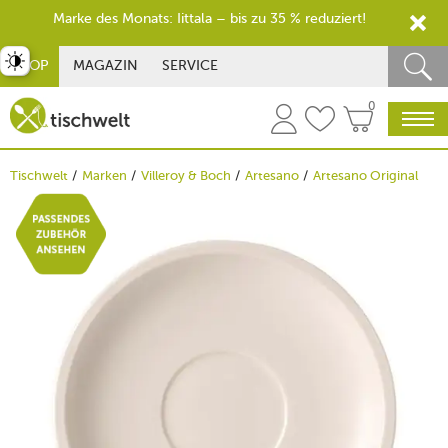
Marke des Monats: Iittala – bis zu 35 % reduziert!
st umschalten
SHOP
MAGAZIN
SERVICE
0
Tischwelt
Marken
Villeroy & Boch
Artesano
Artesano Original