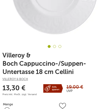
Villeroy &
Boch Cappuccino-/Suppen-
Untertasse 18 cm Cellini
VILLEROY & BOCH
19,00
€
13,30
€
30%
sparen
UVP
Preis inkl. MwSt. zzgl.
Versand
Menge
Menge