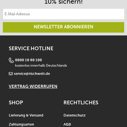
10% sichern!
E-Mail-Adresse eintragen
NEWSLETTER ABONNIEREN
SERVICE HOTLINE
0800 10 80 100
kostenlos innerhalb Deutschlands
service@tischwelt.de
VERTRAG WIDERRUFEN
SHOP
RECHTLICHES
Lieferung & Versand
Datenschutz
Zahlungsarten
AGB