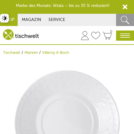
Marke des Monats: Iittala – bis zu 35 % reduziert!
st umschalten
SHOP
MAGAZIN
SERVICE
0
Tischwelt
Marken
Villeroy & Boch