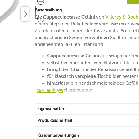
Beschreibung
Die
Cappuccinotasse Cellini
von
Villeroy & Boch
einem filigranen Relief belebt wird. Mit ihrer 
Zierelementen erinnert die Tasse an die Archite
ansprechend in Szene. Verwöhnen Sie Ihre Liebe
angenehmen taktilen Erfahrung.
Cappuccinotasse Cellini
aus strapazierfäh
selbst bei einer intensiven Nutzung bleibt 
bringt den Charme der Renaissance auf Ihr
für klassisch verspielte Tischbilder besten
hinterlässt ein handschmeichelndes Gefüh
mikrowellengeeignet
Mehr anzeigen
spülmaschinenfest
Eigenschaften
Produktsicherheit
Kundenbewertungen