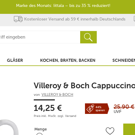
Marke des Monats: Iittala – bis zu 35 % reduziert!
Kostenloser Versand ab 59 € innerhalb Deutschlands
GLÄSER
KOCHEN, BRATEN, BACKEN
SCHNEIDEN
Villeroy & Boch Cappuccinot
von
VILLEROY & BOCH
25,90
€
14,25
€
44%
sparen
UVP
Preis inkl. MwSt. zzgl.
Versand
Menge
Menge