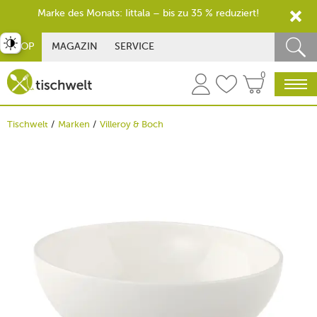
Marke des Monats: Iittala – bis zu 35 % reduziert!
st umschalten
SHOP
MAGAZIN
SERVICE
0
Tischwelt
Marken
Villeroy & Boch