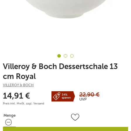
Villeroy & Boch Dessertschale 13
cm Royal
VILLEROY & BOCH
22,90
€
14,91
€
34%
sparen
UVP
Preis inkl. MwSt. zzgl.
Versand
Menge
Menge