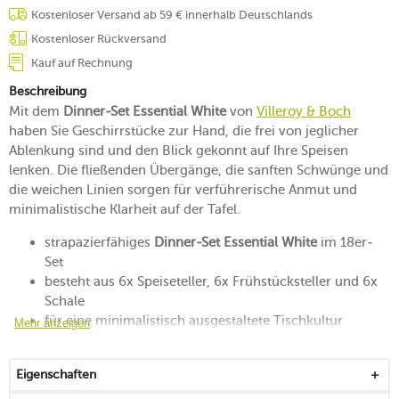
Kostenloser Versand ab 59 € innerhalb Deutschlands
Kostenloser Rückversand
Kauf auf Rechnung
Beschreibung
Mit dem
Dinner-Set Essential White
von
Villeroy & Boch
haben Sie Geschirrstücke zur Hand, die frei von jeglicher
Ablenkung sind und den Blick gekonnt auf Ihre Speisen
lenken. Die fließenden Übergänge, die sanften Schwünge und
die weichen Linien sorgen für verführerische Anmut und
minimalistische Klarheit auf der Tafel.
strapazierfähiges
Dinner-Set Essential White
im 18er-
Set
besteht aus 6x Speiseteller, 6x Frühstücksteller und 6x
Schale
für eine minimalistisch ausgestaltete Tischkultur
Mehr anzeigen
Premium Porcelain mit großer Sanftmut und Zartheit
stapelbar, robust und designästhetisch
Eigenschaften
mikrowellengeeignet
spülmaschinengeeignet