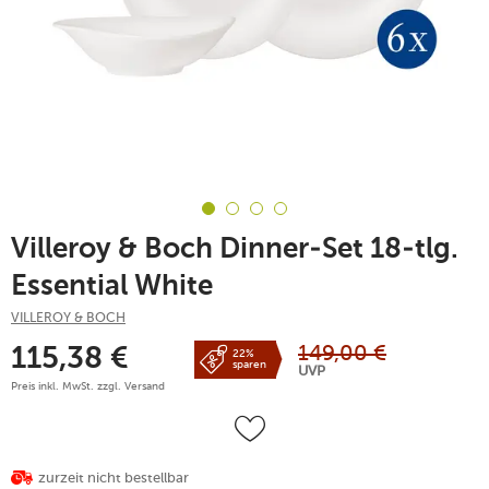
Villeroy & Boch Dinner-Set 18-tlg.
Essential White
VILLEROY & BOCH
149,00
€
115,38
€
22%
sparen
UVP
Preis inkl. MwSt. zzgl.
Versand
zurzeit nicht bestellbar