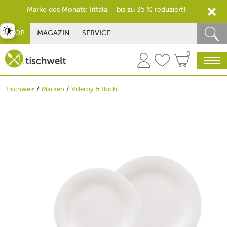
Marke des Monats: Iittala – bis zu 35 % reduziert!
st umschalten
SHOP
MAGAZIN
SERVICE
0
Tischwelt
Marken
Villeroy & Boch