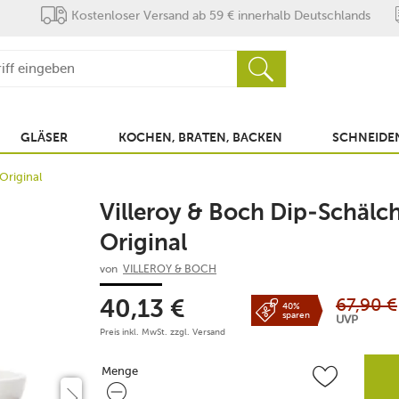
Kostenloser Versand ab 59 € innerhalb Deutschlands
GLÄSER
KOCHEN, BRATEN, BACKEN
SCHNEIDEN
Original
Villeroy & Boch Dip-Schälch
Original
von
VILLEROY & BOCH
67,90
€
40,13
€
40%
sparen
UVP
Preis inkl. MwSt. zzgl.
Versand
Menge
Menge