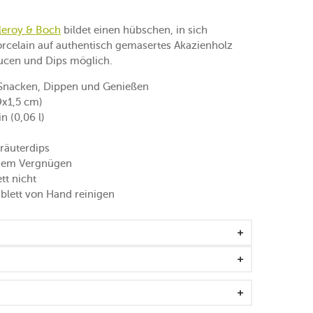
lleroy & Boch
bildet einen hübschen, in sich
orcelain auf authentisch gemasertes Akazienholz
ucen und Dips möglich.
nacken, Dippen und Genießen
9x1,5 cm)
 (0,06 l)
räuterdips
nem Vergnügen
tt nicht
blett von Hand reinigen