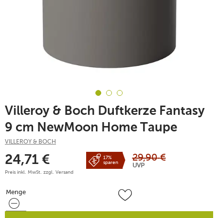
Villeroy & Boch Duftkerze Fantasy
9 cm NewMoon Home Taupe
VILLEROY & BOCH
29,90
€
24,71
€
17%
sparen
UVP
Preis inkl. MwSt. zzgl.
Versand
Menge
Menge