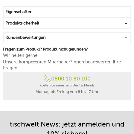
für mehr Behaglichkeit und eine beruhigende
Atmosphäre in den eigenen vier Wänden
Eigenschaften
schlichtes Design, das sich unkompliziert in Ihr
Ambiente integrieren lässt
Produktsicherheit
zum Dekorieren, Verschenken und Relaxen
der robuste Korpus besteht aus langlebigem Beton
Kundenbewertungen
von Hand reinigen
Made in Hungary
Fragen zum Produkt? Produkt nicht gefunden?
Wir helfen gerne!
Unsere kompetenten Mitarbeiter*innen beantworten Ihre
Fragen!
0800 10 80 100
kostenlos innerhalb Deutschlands
Montag bis Freitag von 8 bis 17 Uhr
tischwelt News: jetzt anmelden und
10% sichern!