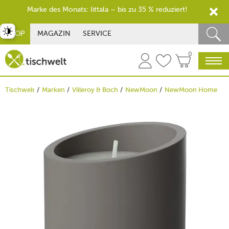
Marke des Monats: Iittala – bis zu 35 % reduziert!
st umschalten
SHOP
MAGAZIN
SERVICE
0
Tischwelt
Marken
Villeroy & Boch
NewMoon
NewMoon Home