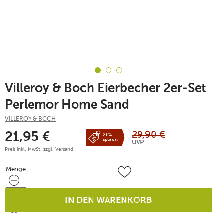
Villeroy & Boch Eierbecher 2er-Set
Perlemor Home Sand
VILLEROY & BOCH
29,90
€
21,95
€
26%
sparen
UVP
Preis inkl. MwSt. zzgl.
Versand
Menge
Menge
IN DEN WARENKORB