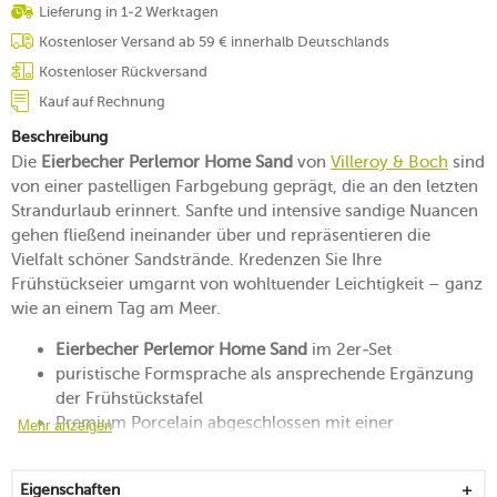
Lieferung in 1-2 Werktagen
Kostenloser Versand ab 59 € innerhalb Deutschlands
Kostenloser Rückversand
Kauf auf Rechnung
Beschreibung
Die
Eierbecher Perlemor Home Sand
von
Villeroy & Boch
sind
von einer pastelligen Farbgebung geprägt, die an den letzten
Strandurlaub erinnert. Sanfte und intensive sandige Nuancen
gehen fließend ineinander über und repräsentieren die
Vielfalt schöner Sandstrände. Kredenzen Sie Ihre
Frühstückseier umgarnt von wohltuender Leichtigkeit – ganz
wie an einem Tag am Meer.
Eierbecher Perlemor Home Sand
im 2er-Set
puristische Formsprache als ansprechende Ergänzung
der Frühstückstafel
Premium Porcelain abgeschlossen mit einer
Mehr anzeigen
glänzenden Glasur
zum dekorativen Platzieren und Fixieren der
Eigenschaften
Frühstückseier