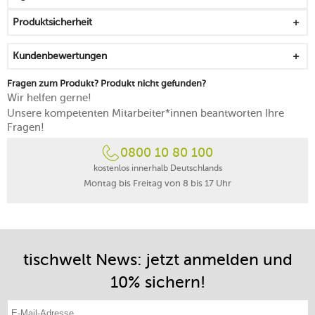
für einen leckeren und unbeschwerten Start in den Tag
Produktsicherheit
geprägt von einer Optik mit unterschiedlichen
Farbschattierungen
Kundenbewertungen
mikrowellentauglich
spülmaschinenfest
Fragen zum Produkt? Produkt nicht gefunden?
Wir helfen gerne!
Unsere kompetenten Mitarbeiter*innen beantworten Ihre
Fragen!
0800 10 80 100
kostenlos innerhalb Deutschlands
Montag bis Freitag von 8 bis 17 Uhr
tischwelt News: jetzt anmelden und
10% sichern!
E-Mail-Adresse eintragen