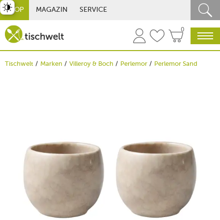
st umschalten
SHOP
MAGAZIN
SERVICE
0
Tischwelt
Marken
Villeroy & Boch
Perlemor
Perlemor Sand