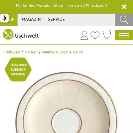
Marke des Monats: Iittala – bis zu 35 % reduziert!
st umschalten
SHOP
MAGAZIN
SERVICE
0
Tischwelt
Marken
Villeroy & Boch
Ivoire