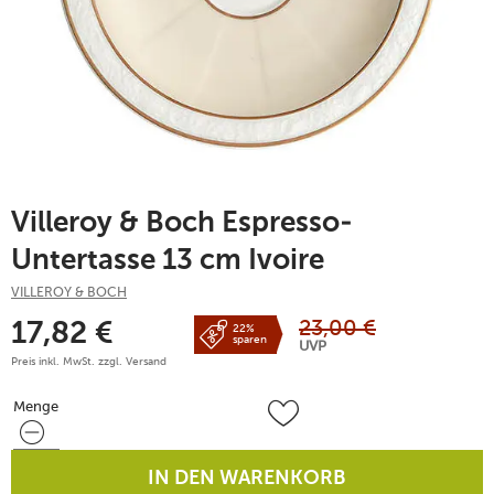
Villeroy & Boch Espresso-
Untertasse 13 cm Ivoire
VILLEROY & BOCH
23,00
€
17,82
€
22%
sparen
UVP
Preis inkl. MwSt. zzgl.
Versand
Menge
Menge
IN DEN WARENKORB