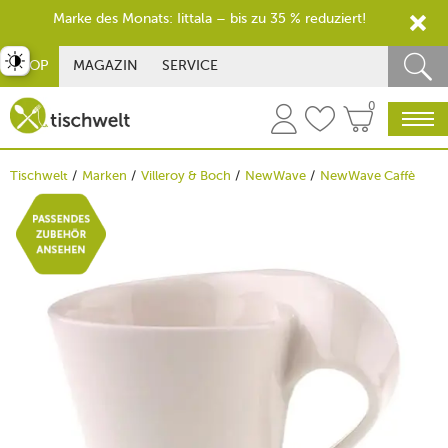
Marke des Monats: Iittala – bis zu 35 % reduziert!
st umschalten
SHOP
MAGAZIN
SERVICE
0
Tischwelt
Marken
Villeroy & Boch
NewWave
NewWave Caffè