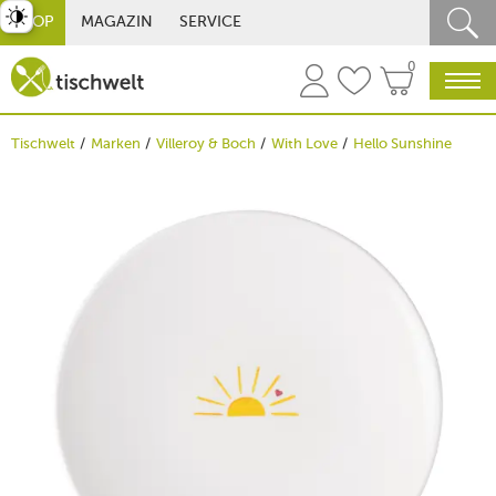
st umschalten
SHOP
MAGAZIN
SERVICE
0
Tischwelt
Marken
Villeroy & Boch
With Love
Hello Sunshine