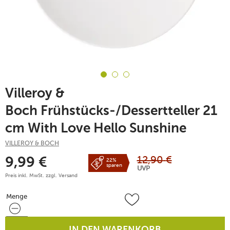
Villeroy &
Boch Frühstücks-/Dessertteller 21
cm With Love Hello Sunshine
VILLEROY & BOCH
12,90
€
9,99
€
22%
sparen
UVP
Preis inkl. MwSt. zzgl.
Versand
Menge
Menge
IN DEN WARENKORB