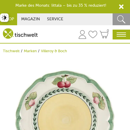
Marke des Monats: Iittala – bis zu 35 % reduziert!
st umschalten
SHOP
MAGAZIN
SERVICE
0
Tischwelt
Marken
Villeroy & Boch