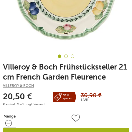
Villeroy & Boch Frühstücksteller 21
cm French Garden Fleurence
VILLEROY & BOCH
30,90
€
20,50
€
33%
sparen
UVP
Preis inkl. MwSt. zzgl.
Versand
Menge
Menge