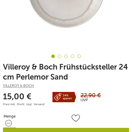
Villeroy & Boch Frühstücksteller 24
cm Perlemor Sand
VILLEROY & BOCH
22,90
€
15,00
€
34%
sparen
UVP
Preis inkl. MwSt. zzgl.
Versand
Menge
Menge