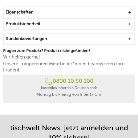
liebevoll aufgetragene Effektglasur sorgt für
einzigartige Farbeffekte und -abstufungen
Eigenschaften
jedes Stück ist ein unverwechselbares Unikat
ruhig und natürlich wirkende Farbgebung
Produktsicherheit
beständig und tief eingearbeitetes, helles Dekor
lässt sich platzsparend stapeln
Kundenbewertungen
alltagstauglich, praktisch und robust
mikrowellensicher
Fragen zum Produkt? Produkt nicht gefunden?
spülmaschinenfest
Wir helfen gerne!
made in Germany
Unsere kompetenten Mitarbeiter*innen beantworten Ihre
Fragen!
0800 10 80 100
kostenlos innerhalb Deutschlands
Montag bis Freitag von 8 bis 17 Uhr
tischwelt News: jetzt anmelden und
10% sichern!