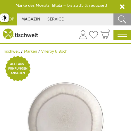
Marke des Monats: Iittala – bis zu 35 % reduziert!
st umschalten
SHOP
MAGAZIN
SERVICE
0
Tischwelt
Marken
Villeroy & Boch