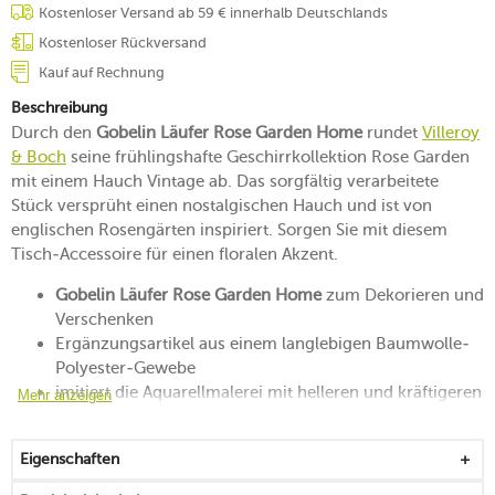
Kostenloser Versand ab 59 € innerhalb Deutschlands
Kostenloser Rückversand
Kauf auf Rechnung
Beschreibung
Durch den
Gobelin Läufer Rose Garden Home
rundet
Villeroy
& Boch
seine frühlingshafte Geschirrkollektion Rose Garden
mit einem Hauch Vintage ab. Das sorgfältig verarbeitete
Stück versprüht einen nostalgischen Hauch und ist von
englischen Rosengärten inspiriert. Sorgen Sie mit diesem
Tisch-Accessoire für einen floralen Akzent.
Gobelin Läufer Rose Garden Home
zum Dekorieren und
Verschenken
Ergänzungsartikel aus einem langlebigen Baumwolle-
Polyester-Gewebe
imitiert die Aquarellmalerei mit helleren und kräftigeren
Mehr anzeigen
Tönen in Rosa
bringt Romantik und Frühlingsgefühle auf den Tisch
Eigenschaften
für ein Tafelbild, das von Leichtigkeit und Optimismus
geprägt ist