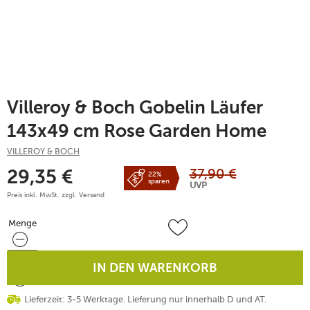
Villeroy & Boch Gobelin Läufer
143x49 cm Rose Garden Home
VILLEROY & BOCH
37,90
€
29,35
€
22%
sparen
UVP
Preis inkl. MwSt. zzgl.
Versand
Menge
Menge
IN DEN WARENKORB
Lieferzeit: 3-5 Werktage. Lieferung nur innerhalb D und AT.