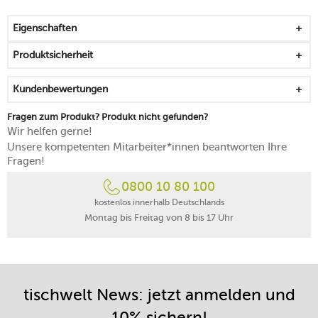
griffiger Becher, der sich leicht zum Mund führen lässt
bereichert sanfte Arrangements mit seinen eigenen
Eigenschaften
weichen Linien
als Zeichen des Beistands und der Ermutigung
Produktsicherheit
spülmaschinengeeignet
Made in Germany
Kundenbewertungen
Fragen zum Produkt? Produkt nicht gefunden?
Wir helfen gerne!
Unsere kompetenten Mitarbeiter*innen beantworten Ihre
Fragen!
0800 10 80 100
kostenlos innerhalb Deutschlands
Montag bis Freitag von 8 bis 17 Uhr
tischwelt News: jetzt anmelden und
10% sichern!