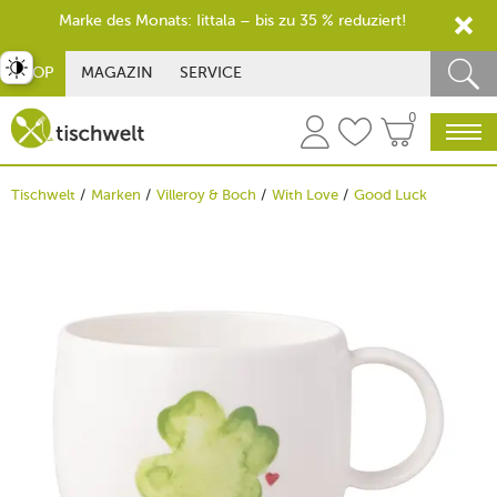
Marke des Monats: Iittala – bis zu 35 % reduziert!
st umschalten
SHOP
MAGAZIN
SERVICE
0
Tischwelt
Marken
Villeroy & Boch
With Love
Good Luck