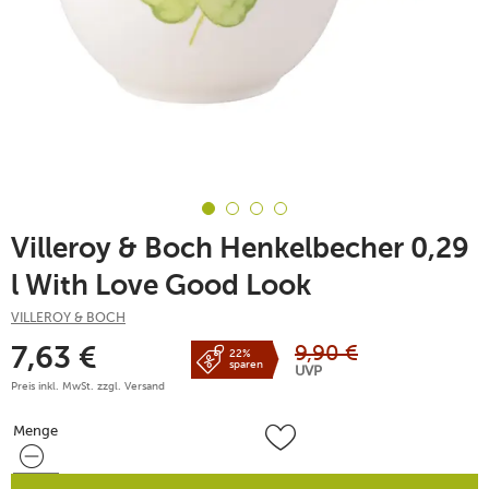
Villeroy & Boch Henkelbecher 0,29
l With Love Good Look
VILLEROY & BOCH
9,90
€
7,63
€
22%
sparen
UVP
Preis inkl. MwSt. zzgl.
Versand
Menge
Menge