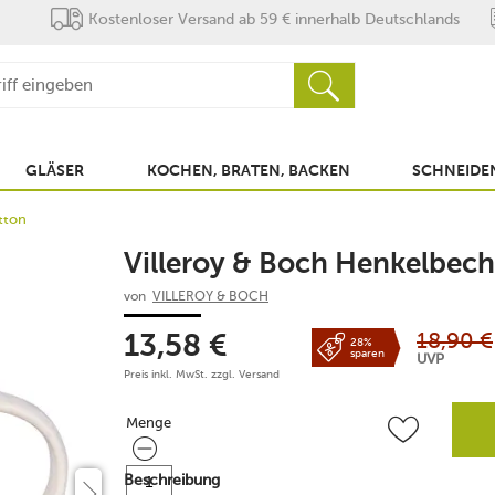
Kostenloser Versand ab 59 € innerhalb Deutschlands
GLÄSER
KOCHEN, BRATEN, BACKEN
SCHNEIDEN
tton
Villeroy & Boch Henkelbeche
von
VILLEROY & BOCH
18,90
€
13,58
€
28%
sparen
UVP
Preis inkl. MwSt. zzgl.
Versand
Menge
Menge
Beschreibung