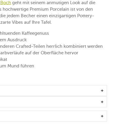
& Boch
geht mit seinem anmutigen Look auf die
s hochwertige Premium Porcelain ist von den
 die jedem Becher einen einzigartigen Pottery-
arte Vibes auf Ihre Tafel.
hltuenden Kaffeegenuss
mem Ausdruck
nderen Crafted-Teilen herrlich kombiniert werden
Farbverläufe auf der Oberfläche hervor
ikat
t zum Mund führen