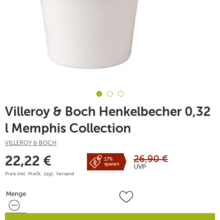
Villeroy & Boch Henkelbecher 0,32
l Memphis Collection
VILLEROY & BOCH
26,90
€
22,22
€
17%
sparen
UVP
Preis inkl. MwSt. zzgl.
Versand
Menge
Menge