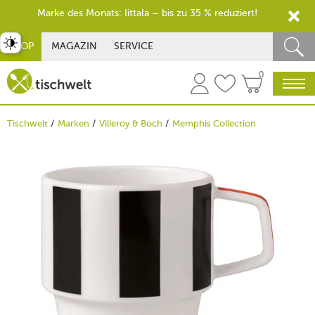
Marke des Monats: Iittala – bis zu 35 % reduziert!
st umschalten
SHOP
MAGAZIN
SERVICE
0
Tischwelt
Marken
Villeroy & Boch
Memphis Collection