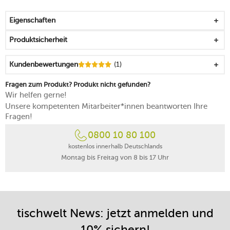
repräsentiert ein klares Konzept, das lebendig wirkt
eignet sich für heiße und kalte Getränke
Eigenschaften
geprägt von einer akkuraten bis kantigen Formsprache
für einen gelungenen Start in den Tag
Produktsicherheit
mikrowellengeeignet
spülmaschinenfest
Kundenbewertungen
(1)
Made in Germany
Fragen zum Produkt? Produkt nicht gefunden?
Wir helfen gerne!
Unsere kompetenten Mitarbeiter*innen beantworten Ihre
Fragen!
0800 10 80 100
kostenlos innerhalb Deutschlands
Montag bis Freitag von 8 bis 17 Uhr
tischwelt News: jetzt anmelden und
10% sichern!