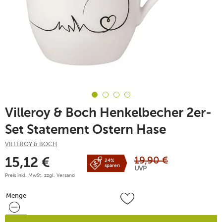
Villeroy & Boch Henkelbecher 2er-
Set Statement Ostern Hase
VILLEROY & BOCH
19,90
€
15,12
€
24%
sparen
UVP
Preis inkl. MwSt. zzgl.
Versand
Menge
Menge