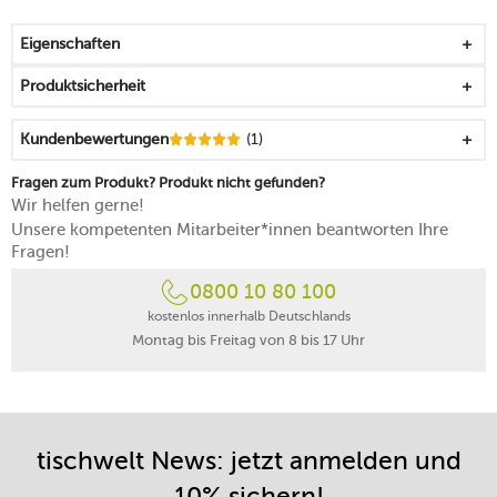
schönes Ostergeschenk für Paare
aus robustem Premium Porcelain mit seidigem Glanz
Eigenschaften
das Dekor ist von Hand aufgebracht und macht jedes
Stück zum Unikat
Produktsicherheit
mikrowellengeeignet
spülmaschinenfest
Kundenbewertungen
(1)
Made in Germany
Fragen zum Produkt? Produkt nicht gefunden?
Wir helfen gerne!
Unsere kompetenten Mitarbeiter*innen beantworten Ihre
Fragen!
0800 10 80 100
kostenlos innerhalb Deutschlands
Montag bis Freitag von 8 bis 17 Uhr
tischwelt News: jetzt anmelden und
10% sichern!