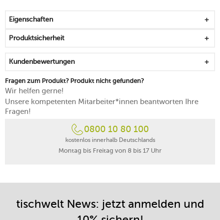
erinnert an die Architektur der Renaissance
für eine besonders ansprechende visuelle und taktile
Eigenschaften
Erfahrung
mikrowellengeeignet
Produktsicherheit
spülmaschinenfest
Kundenbewertungen
Fragen zum Produkt? Produkt nicht gefunden?
Wir helfen gerne!
Unsere kompetenten Mitarbeiter*innen beantworten Ihre
Fragen!
0800 10 80 100
kostenlos innerhalb Deutschlands
Montag bis Freitag von 8 bis 17 Uhr
tischwelt News: jetzt anmelden und
10% sichern!