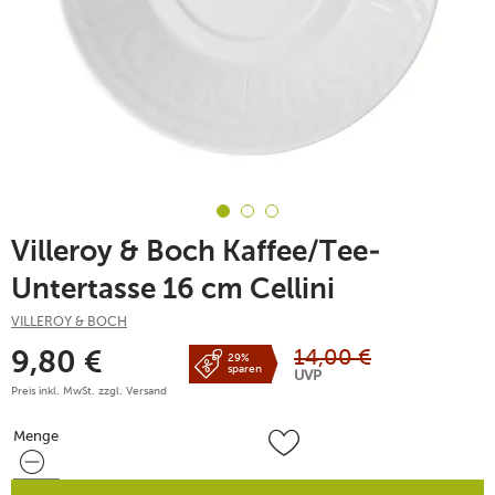
Villeroy & Boch Kaffee/Tee-
Untertasse 16 cm Cellini
VILLEROY & BOCH
14,00
€
9,80
€
29%
sparen
UVP
Preis inkl. MwSt. zzgl.
Versand
Menge
Menge