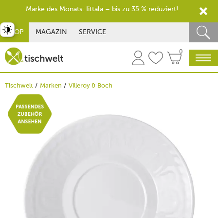
Marke des Monats: Iittala – bis zu 35 % reduziert!
st umschalten
SHOP
MAGAZIN
SERVICE
0
Tischwelt
Marken
Villeroy & Boch