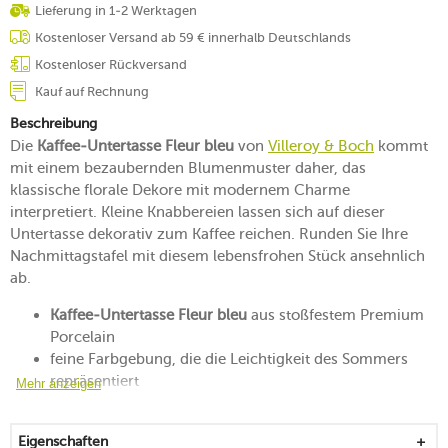
Lieferung in 1-2 Werktagen
Kostenloser Versand ab 59 € innerhalb Deutschlands
Kostenloser Rückversand
Kauf auf Rechnung
Beschreibung
Die
Kaffee-Untertasse Fleur bleu
von
Villeroy & Boch
kommt
mit einem bezaubernden Blumenmuster daher, das
klassische florale Dekore mit modernem Charme
interpretiert. Kleine Knabbereien lassen sich auf dieser
Untertasse dekorativ zum Kaffee reichen. Runden Sie Ihre
Nachmittagstafel mit diesem lebensfrohen Stück ansehnlich
ab.
Kaffee-Untertasse Fleur bleu
aus stoßfestem Premium
Porcelain
feine Farbgebung, die die Leichtigkeit des Sommers
repräsentiert
Mehr anzeigen
zum Kreieren eines Blumenmeers auf der Kaffeetafel
schützt die Tafel vor Tropfen und eignet sich zur Ablage
Eigenschaften
des Löffels