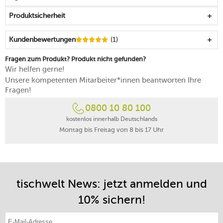
Zucker und Kekse lassen sich auf der Untertasse
Produktsicherheit
problemlos neben der Tasse platzieren
geprägt von einer feinen Haptik
Kundenbewertungen
(1)
für ein verführerisches Mix & Match hervorragend
geeignet
Fragen zum Produkt? Produkt nicht gefunden?
mikrowellengeeignet
Wir helfen gerne!
spülmaschinenfest
Unsere kompetenten Mitarbeiter*innen beantworten Ihre
Made in Germany
Fragen!
0800 10 80 100
kostenlos innerhalb Deutschlands
Montag bis Freitag von 8 bis 17 Uhr
tischwelt News: jetzt anmelden und
10% sichern!
E-Mail-Adresse eintragen