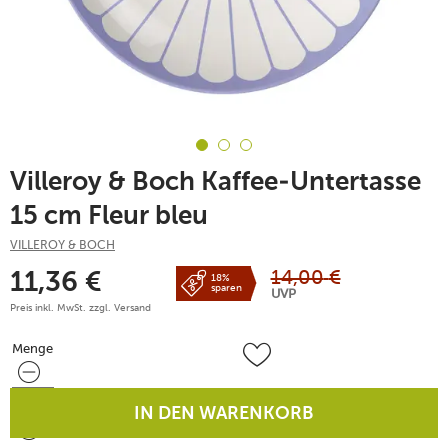
Villeroy & Boch Kaffee-Untertasse
15 cm Fleur bleu
VILLEROY & BOCH
14,00
€
11,36
€
18%
sparen
UVP
Preis inkl. MwSt. zzgl.
Versand
Menge
Menge
IN DEN WARENKORB