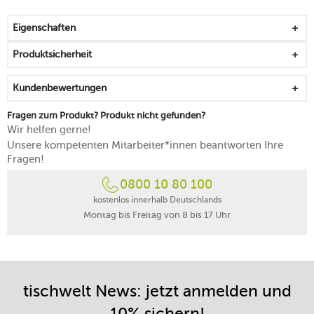
fängt Tropfen zuverlässig auf
lässt sich auf kunterbunte und einheitliche Weise
Eigenschaften
kombinieren
Premium Porcelain mit feiner Struktur, die sich leicht in
Produktsicherheit
der Hand anfühlt
begeistert durch ihre Kantenschlagfestigkeit
Kundenbewertungen
interpretiert klassische Blumenmuster auf moderne Art
mikrowellengeeignet
Fragen zum Produkt? Produkt nicht gefunden?
spülmaschinenfest
Wir helfen gerne!
Made in Germany
Unsere kompetenten Mitarbeiter*innen beantworten Ihre
Fragen!
0800 10 80 100
kostenlos innerhalb Deutschlands
Montag bis Freitag von 8 bis 17 Uhr
tischwelt News: jetzt anmelden und
10% sichern!