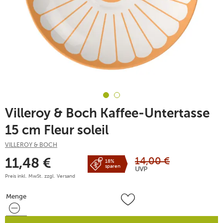
Villeroy & Boch Kaffee-Untertasse
15 cm Fleur soleil
VILLEROY & BOCH
14,00
€
11,48
€
18%
sparen
UVP
Preis inkl. MwSt. zzgl.
Versand
Menge
Menge