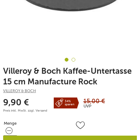
Villeroy & Boch Kaffee-Untertasse
15 cm Manufacture Rock
VILLEROY & BOCH
15,00
€
9,90
€
34%
sparen
UVP
Preis inkl. MwSt. zzgl.
Versand
Menge
Menge