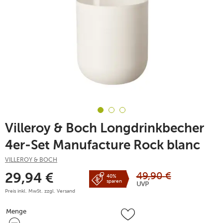
Villeroy & Boch Longdrinkbecher
4er-Set Manufacture Rock blanc
VILLEROY & BOCH
49,90
€
29,94
€
40%
sparen
UVP
Preis inkl. MwSt. zzgl.
Versand
Menge
Menge