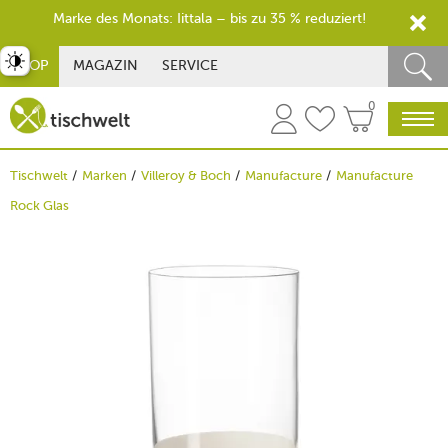
Marke des Monats: Iittala – bis zu 35 % reduziert!
st umschalten
SHOP
MAGAZIN
SERVICE
0
Tischwelt
Marken
Villeroy & Boch
Manufacture
Manufacture
Rock Glas