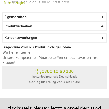
lässt sich leicht zum Mund führen
Mehr anzeigen
eine Harmonie auf der Tafel entsteht in Kombination
mit dem Porzellangeschirr der Serie
Eigenschaften
schonende Handreinigung
Produktsicherheit
Kundenbewertungen
Fragen zum Produkt? Produkt nicht gefunden?
Wir helfen gerne!
Unsere kompetenten Mitarbeiter*innen beantworten Ihre
Fragen!
0800 10 80 100
kostenlos innerhalb Deutschlands
Montag bis Freitag von 8 bis 17 Uhr
tischwelt News: jetzt anmelden und