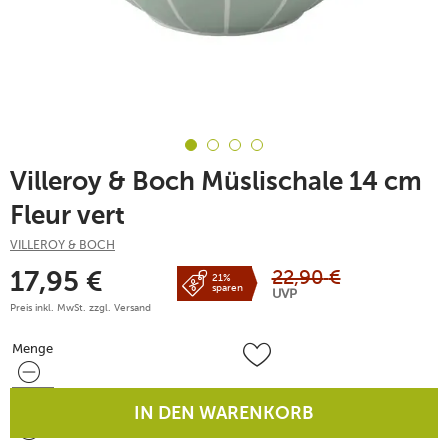
Villeroy & Boch Müslischale 14 cm
Fleur vert
VILLEROY & BOCH
22,90
€
17,95
€
21%
sparen
UVP
Preis inkl. MwSt. zzgl.
Versand
Menge
Menge
IN DEN WARENKORB