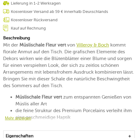
Lieferung in 1-2 Werktagen
Kostenloser Versand ab 59 € innerhalb Deutschlands
Kostenloser Rückversand
Kauf auf Rechnung
Beschreibung
Mit der
Müslischale Fleur vert
von
Villeroy & Boch
kommt
florale Anmut auf den Tisch. Die grafischen Elemente des
Dekors wirken wie die Blütenblätter einer Blume und sorgen
für einen verspielten Look, der sich zu zeitlos schönen
Arrangements mit lebensfrohem Ausdruck kombinieren lässt.
Bringen Sie mit dieser Schale die natürliche Beschwingtheit
des Sommers auf den Tisch.
Müslischale Fleur vert
zum entspannten Genießen von
Müslis aller Art
die feine Struktur des Premium Porcelains verleiht ihm
eine geschmeidige Haptik
Mehr anzeigen
stoßfest und stapelbar
steht mit ihrer grünen Farbe für Ruhe und Gelassenheit
Eigenschaften
veredelt mit einem zarten Glanz