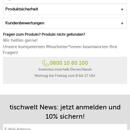
kann mit den anderen Farben der Serie hinreißend
Produktsicherheit
kombiniert werden
für einen modernen, mutigen und individuellen Hauch
Kundenbewertungen
auf der Tafel
mikrowellengeeignet
Fragen zum Produkt? Produkt nicht gefunden?
spülmaschinenfest
Wir helfen gerne!
Made in Germany
Unsere kompetenten Mitarbeiter*innen beantworten Ihre
Fragen!
0800 10 80 100
kostenlos innerhalb Deutschlands
Montag bis Freitag von 8 bis 17 Uhr
tischwelt News: jetzt anmelden und
10% sichern!
E-Mail-Adresse eintragen