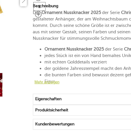
Beschreibung
Das
Ornament Nussknacker 2025
der Serie
Chri
gestalteter Anhänger, der am Weihnachtsbaum 
kommt. Durch seine schöne Größe ist er zwische
aus mit seiner Gestalt, seinen Farben und seine
Nussknacker für stimmungsvolle Schmuckmoment
Ornament Nussknacker 2025
der Serie
Chr
jedes Stück ist ein von Hand bemaltes Unik
mit echten Golddetails verziert
der goldene Jahresstempel macht den Anh
die bunten Farben sind bewusst dezent geh
Figur
Mehr anzeigen
das goldene Band sorgt für ein sicheres A
schönes Geschenk für alle, die Dekoration
Eigenschaften
Produktsicherheit
Kundenbewertungen