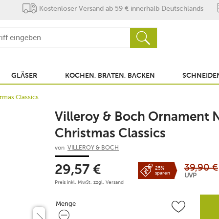
Kostenloser Versand ab 59 € innerhalb Deutschlands
GLÄSER
KOCHEN, BRATEN, BACKEN
SCHNEIDEN
tmas Classics
Villeroy & Boch Ornament 
Christmas Classics
von
VILLEROY & BOCH
39,90
€
29,57
€
25%
sparen
UVP
Preis inkl. MwSt. zzgl.
Versand
Menge
Menge