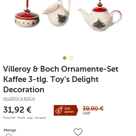
Villeroy & Boch Ornamente-Set
Kaffee 3-tlg. Toy’s Delight
Decoration
VILLEROY & BOCH
39,90
€
31,92
€
20%
sparen
UVP
Preis inkl. MwSt. zzgl.
Versand
Menge
Menge