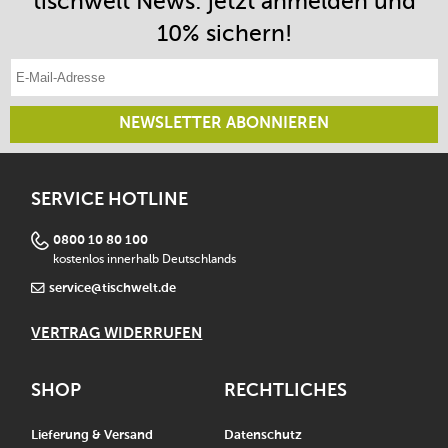
tischwelt News: jetzt anmelden und
10% sichern!
E-Mail-Adresse eintragen
NEWSLETTER ABONNIEREN
SERVICE HOTLINE
0800 10 80 100
kostenlos innerhalb Deutschlands
service@tischwelt.de
VERTRAG WIDERRUFEN
SHOP
RECHTLICHES
Lieferung & Versand
Datenschutz