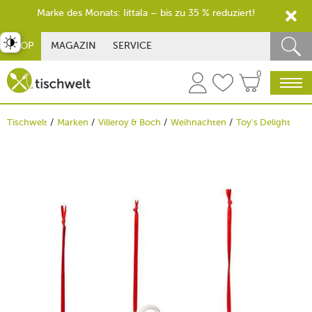
Marke des Monats: Iittala – bis zu 35 % reduziert!
st umschalten
SHOP
MAGAZIN
SERVICE
0
Tischwelt
Marken
Villeroy & Boch
Weihnachten
Toy's Delight