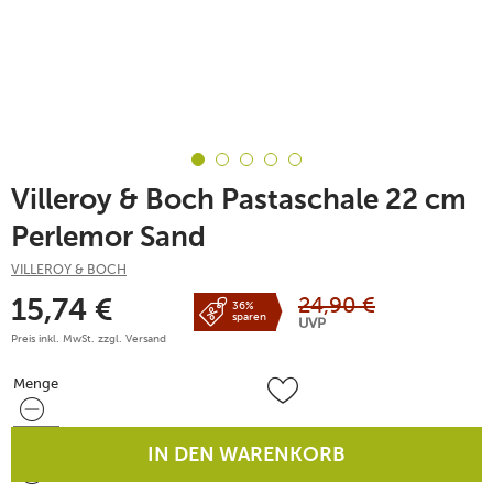
Villeroy & Boch Pastaschale 22 cm
Perlemor Sand
VILLEROY & BOCH
24,90
€
15,74
€
36%
sparen
UVP
Preis inkl. MwSt. zzgl.
Versand
Menge
Menge
IN DEN WARENKORB