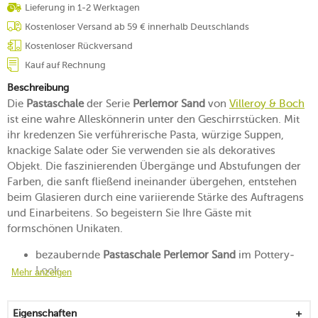
Lieferung in 1-2 Werktagen
Kostenloser Versand ab 59 € innerhalb Deutschlands
Kostenloser Rückversand
Kauf auf Rechnung
Beschreibung
Die
Pastaschale
der Serie
Perlemor Sand
von
Villeroy & Boch
ist eine wahre Alleskönnerin unter den Geschirrstücken. Mit
ihr kredenzen Sie verführerische Pasta, würzige Suppen,
knackige Salate oder Sie verwenden sie als dekoratives
Objekt. Die faszinierenden Übergänge und Abstufungen der
Farben, die sanft fließend ineinander übergehen, entstehen
beim Glasieren durch eine variierende Stärke des Auftragens
und Einarbeitens. So begeistern Sie Ihre Gäste mit
formschönen Unikaten.
bezaubernde
Pastaschale Perlemor Sand
im Pottery-
Look
Mehr anzeigen
für ein einmaliges Servieren, Dekorieren und Platzieren
liebevoll aus hochwertigem Premium Porcelain
Eigenschaften
gefertigt