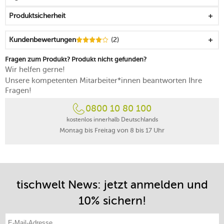
jedes Stück ist ein unverwechselbares Unikat
Produktsicherheit
versprüht Leichtigkeit und Authentizität
natürlich und hell wirkende Farbzusammenstellung
Kundenbewertungen
(2)
liegt gut in der Hand und lässt sich schnell greifen
lässt sich zügig stapeln
Fragen zum Produkt? Produkt nicht gefunden?
Dekor beständig und tief eingearbeitet
Wir helfen gerne!
widerstandsfähig, alltagstauglich und funktional
Unsere kompetenten Mitarbeiter*innen beantworten Ihre
mikrowellensicher
Fragen!
spülmaschinenfest
0800 10 80 100
Made in Germany
kostenlos innerhalb Deutschlands
Montag bis Freitag von 8 bis 17 Uhr
tischwelt News: jetzt anmelden und
10% sichern!
E-Mail-Adresse eintragen