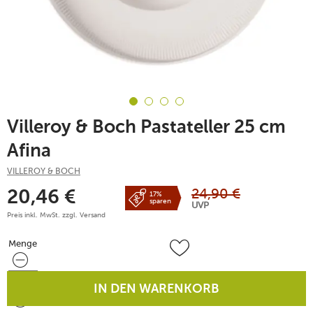
Villeroy & Boch Pastateller 25 cm
Afina
VILLEROY & BOCH
24,90
€
20,46
€
17%
sparen
UVP
Preis inkl. MwSt. zzgl.
Versand
Menge
Menge
IN DEN WARENKORB