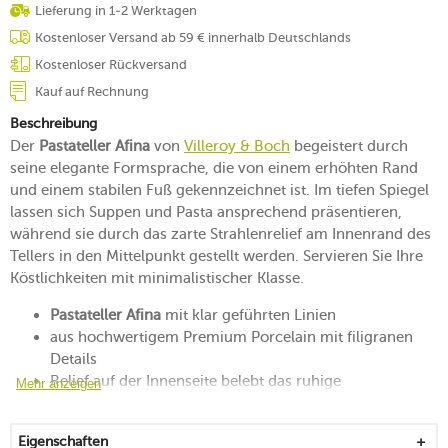
Lieferung in 1-2 Werktagen
Kostenloser Versand ab 59 € innerhalb Deutschlands
Kostenloser Rückversand
Kauf auf Rechnung
Beschreibung
Der
Pastateller Afina
von
Villeroy & Boch
begeistert durch
seine elegante Formsprache, die von einem erhöhten Rand
und einem stabilen Fuß gekennzeichnet ist. Im tiefen Spiegel
lassen sich Suppen und Pasta ansprechend präsentieren,
während sie durch das zarte Strahlenrelief am Innenrand des
Tellers in den Mittelpunkt gestellt werden. Servieren Sie Ihre
Köstlichkeiten mit minimalistischer Klasse.
Pastateller Afina
mit klar geführten Linien
aus hochwertigem Premium Porcelain mit filigranen
Details
Relief auf der Innenseite belebt das ruhige
Mehr anzeigen
Geschirrstück
zum genussvollen Anrichten von Pasta aller Art
Eigenschaften
ästhetisch, stapelbar und handlich