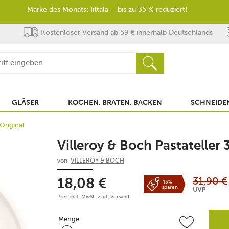
Marke des Monats: Iittala – bis zu 35 % reduziert!
Kostenloser Versand ab 59 € innerhalb Deutschlands
GLÄSER
KOCHEN, BRATEN, BACKEN
SCHNEIDEN
Original
Villeroy & Boch Pastateller
von
VILLEROY & BOCH
31,90
€
18,08
€
43%
sparen
UVP
Preis inkl. MwSt. zzgl.
Versand
Menge
Menge