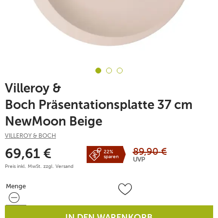
Villeroy &
Boch Präsentationsplatte 37 cm
NewMoon Beige
VILLEROY & BOCH
89,90
€
69,61
€
22%
sparen
UVP
Preis inkl. MwSt. zzgl.
Versand
Menge
Menge
IN DEN WARENKORB