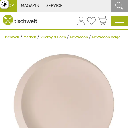
st umschalten
SHOP
MAGAZIN
SERVICE
0
Tischwelt
Marken
Villeroy & Boch
NewMoon
NewMoon beige