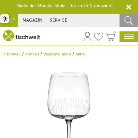
Marke des Monats: Iittala – bis zu 35 % reduziert!
st umschalten
SHOP
MAGAZIN
SERVICE
0
Tischwelt
Marken
Villeroy & Boch
Afina