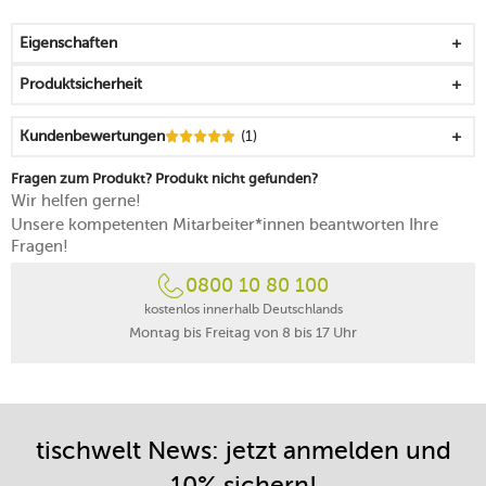
balanciert die verschiedenen Facetten Ihrer Weine
hervorragend aus
Eigenschaften
die Bodenplatte und der lange Stiel wirken
stabilisierend und lassen sich stilsicher greifen
Produktsicherheit
begeistert durch seine positive, leichte Wirkung
spülmaschinenfest
Kundenbewertungen
(1)
Made in Slovakia
Fragen zum Produkt? Produkt nicht gefunden?
Wir helfen gerne!
Unsere kompetenten Mitarbeiter*innen beantworten Ihre
Fragen!
0800 10 80 100
kostenlos innerhalb Deutschlands
Montag bis Freitag von 8 bis 17 Uhr
tischwelt News: jetzt anmelden und
10% sichern!