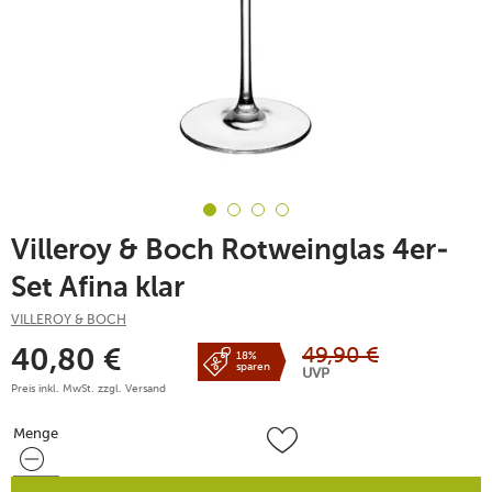
Villeroy & Boch Rotweinglas 4er-
Set Afina klar
VILLEROY & BOCH
49,90
€
40,80
€
18%
sparen
UVP
Preis inkl. MwSt. zzgl.
Versand
Menge
Menge