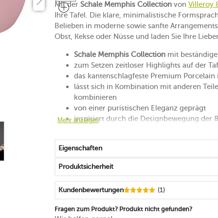
Mit der
Schale Memphis Collection
von
Villeroy
Ihre Tafel. Die klare, minimalistische Formsprac
Belieben in moderne sowie sanfte Arrangements in
Obst, Kekse oder Nüsse und laden Sie Ihre Lieb
Schale Memphis Collection
mit beständig
zum Setzen zeitloser Highlights auf der Taf
das kantenschlagfeste Premium Porcelain i
lässt sich in Kombination mit anderen Teil
kombinieren
von einer puristischen Eleganz geprägt
inspiriert durch die Designbewegung der 
Mehr anzeigen
handlich, stapelbar und hochwertig
mikrowellengeeignet
Eigenschaften
spülmaschinenfest
Made in Germany
Produktsicherheit
Kundenbewertungen
(1)
Fragen zum Produkt? Produkt nicht gefunden?