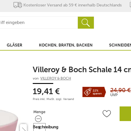
Kostenloser Versand ab 59 € innerhalb Deutschlands
GLÄSER
KOCHEN, BRATEN, BACKEN
SCHNEIDEN
Villeroy & Boch Schale 14 
von
VILLEROY & BOCH
24,90
€
19,41
€
22%
sparen
UVP
Preis inkl. MwSt. zzgl.
Versand
Menge
Menge
Beschreibung