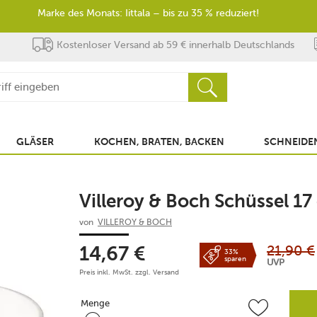
Marke des Monats: Iittala – bis zu 35 % reduziert!
Kostenloser Versand ab 59 € innerhalb Deutschlands
GLÄSER
KOCHEN, BRATEN, BACKEN
SCHNEIDEN
Villeroy & Boch Schüssel 
von
VILLEROY & BOCH
21,90
€
14,67
€
33%
sparen
UVP
Preis inkl. MwSt. zzgl.
Versand
Menge
Menge