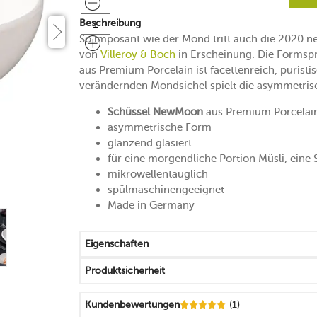
Beschreibung
So imposant wie der Mond tritt auch die 2020 n
von
Villeroy & Boch
in Erscheinung. Die Forms
aus Premium Porcelain ist facettenreich, puristis
verändernden Mondsichel spielt die asymmetrisc
Schüssel NewMoon
aus Premium Porcelai
asymmetrische Form
glänzend glasiert
für eine morgendliche Portion Müsli, ein
mikrowellentauglich
spülmaschinengeeignet
Made in Germany
Eigenschaften
Produktsicherheit
Kundenbewertungen
(1)