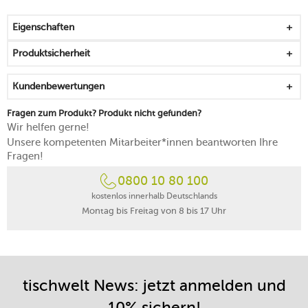
versprüht einen handwerklichen Hauch
von einer hohen Festigkeit geprägt
Eigenschaften
stapelbar, langlebig und handlich
mikrowellengeeignet
Produktsicherheit
spülmaschinenfest
Kundenbewertungen
Fragen zum Produkt? Produkt nicht gefunden?
Wir helfen gerne!
Unsere kompetenten Mitarbeiter*innen beantworten Ihre
Fragen!
0800 10 80 100
kostenlos innerhalb Deutschlands
Montag bis Freitag von 8 bis 17 Uhr
tischwelt News: jetzt anmelden und
10% sichern!