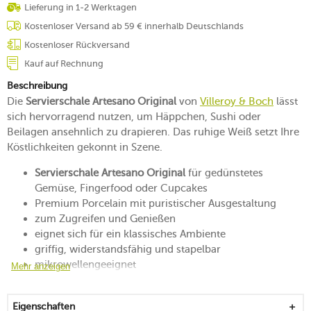
Lieferung in 1-2 Werktagen
Kostenloser Versand ab 59 € innerhalb Deutschlands
Kostenloser Rückversand
Kauf auf Rechnung
Beschreibung
Die
Servierschale Artesano Original
von
Villeroy & Boch
lässt
sich hervorragend nutzen, um Häppchen, Sushi oder
Beilagen ansehnlich zu drapieren. Das ruhige Weiß setzt Ihre
Köstlichkeiten gekonnt in Szene.
Servierschale Artesano Original
für gedünstetes
Gemüse, Fingerfood oder Cupcakes
Premium Porcelain mit puristischer Ausgestaltung
zum Zugreifen und Genießen
eignet sich für ein klassisches Ambiente
griffig, widerstandsfähig und stapelbar
mikrowellengeeignet
Mehr anzeigen
spülmaschinengeeignet
Made in Germany
Eigenschaften