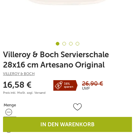
Villeroy & Boch Servierschale
28x16 cm Artesano Original
VILLEROY & BOCH
26,90
€
16,58
€
38%
sparen
UVP
Preis inkl. MwSt. zzgl.
Versand
Menge
Menge
IN DEN WARENKORB