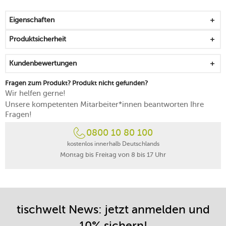
geprägt von schönen Farben und der Klarheit
geometrischer Formen
Eigenschaften
Form und Farbe heben sich gegenseitig hervor
aus kantenschlagfestem Premium Porcelain
Produktsicherheit
behält auch bei häufiger Nutzung sein Strahlen
für designaffine Menschen ein absolutes Muss
Kundenbewertungen
bringt Stil und Funktionalität gekonnt zusammen
mikrowellengeeignet
Fragen zum Produkt? Produkt nicht gefunden?
spülmaschinenfest
Wir helfen gerne!
Made in Germany
Unsere kompetenten Mitarbeiter*innen beantworten Ihre
Fragen!
0800 10 80 100
kostenlos innerhalb Deutschlands
Montag bis Freitag von 8 bis 17 Uhr
tischwelt News: jetzt anmelden und
10% sichern!