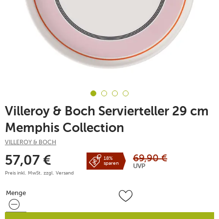
Villeroy & Boch Servierteller 29 cm
Memphis Collection
VILLEROY & BOCH
69,90
€
57,07
€
18%
sparen
UVP
Preis inkl. MwSt. zzgl.
Versand
Menge
Menge