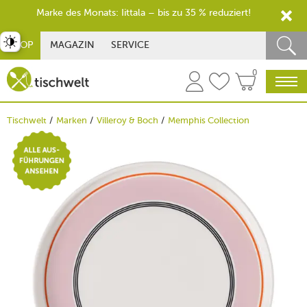
Marke des Monats: Iittala – bis zu 35 % reduziert!
st umschalten
SHOP
MAGAZIN
SERVICE
0
Tischwelt
Marken
Villeroy & Boch
Memphis Collection